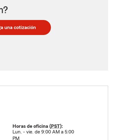
n?
a una cotización
Horas de oficina (
PST
):
Lun. - vie. de 9:00 AM a 5:00
PM