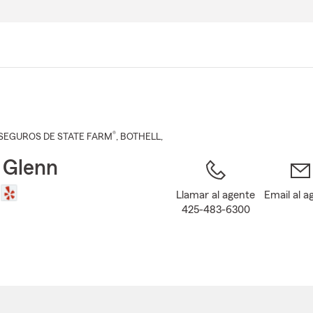
Pasar
al
contenido
principal
®
SEGUROS DE STATE FARM
,
BOTHELL
,
 Glenn
Llamar al agente
Email al a
425-483-6300