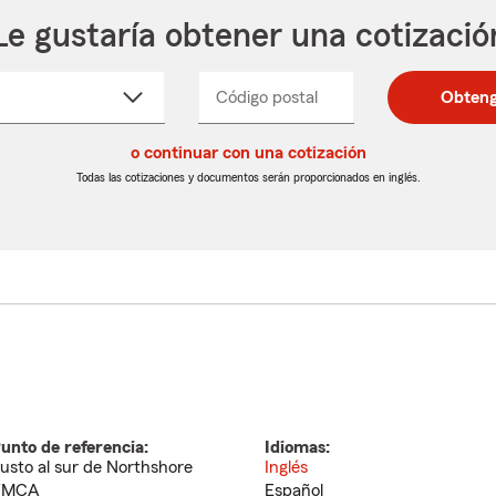
Le gustaría obtener una cotizació
cione
Código postal
Ingresa
Ingresa
Obteng
_____
un
un
re
código
código
cto
o continuar con una cotización
postal
postal
de
de
Todas las cotizaciones y documentos serán proporcionados en inglés.
egable
5
5
dígitos
dígitos
unto de referencia:
Idiomas:
usto al sur de Northshore
Inglés
YMCA
Español