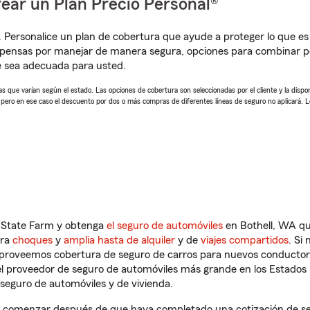
ear un Plan Precio Personal®
. Personalice un plan de cobertura que ayude a proteger lo que es 
pensas por manejar de manera segura, opciones para combinar pó
e sea adecuada para usted.
 que varían según el estado. Las opciones de cobertura son seleccionadas por el cliente y la disponib
, pero en ese caso el descuento por dos o más compras de diferentes líneas de seguro no aplicará. 
n State Farm y obtenga
el seguro de automóviles
en Bothell, WA qu
tra
choques
y
amplia hasta de alquiler
y de
viajes compartidos
. Si
s proveemos cobertura de seguro de carros para nuevos conductores
l proveedor de seguro de automóviles más grande en los Estados
seguro de automóviles y de vivienda.
a comenzar después de que haya completado una cotización de segu