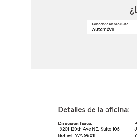
¿
Seleccione un producto
Selec
un
nomb
de
produ
del
menú
despl
Detalles de la oficina:
Dirección física:
P
19201 120th Ave NE, Suite 106
J
Bothell
,
WA
98011