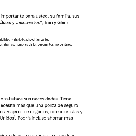
importante para usted: su familia, sus
lizas y descuentos*, Barry Glenn
ilidad y elegibilidad podrían variar.
Los ahorros, nombres de los descuentos, porcentajes,
e satisface sus necesidades. Tiene
 necesita más que una póliza de seguro
, viajeros de negocios, coleccionistas y
1
 Unidos
. Podría incluso ahorrar más
ro de carros en línea. ¡Es rápido y